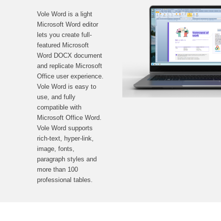
Vole Word is a light
Microsoft Word editor
lets you create full-
featured Microsoft
Word DOCX document
and replicate Microsoft
Office user experience.
Vole Word is easy to
use, and fully
compatible with
Microsoft Office Word.
Vole Word supports
rich-text, hyper-link,
image, fonts,
paragraph styles and
more than 100
professional tables.