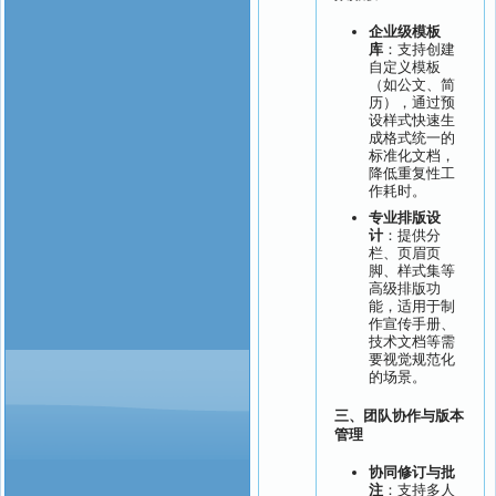
企业级模板
库
：支持创建
自定义模板
（如公文、简
历），通过预
设样式快速生
成格式统一的
标准化文档，
降低重复性工
作耗时。
专业排版设
计
：提供分
栏、页眉页
脚、样式集等
高级排版功
能，适用于制
作宣传手册、
技术文档等需
要视觉规范化
的场景。
三、
团队协作与版本
管理
协同修订与批
注
：支持多人