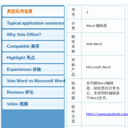
序
典型应用场景
3
号
Typical application scenarios
分
编辑器
Word
类
Why Vole Office?
模
块
Vole Word
Compatible 兼容
名
称
Highlight 亮点
对
标
Microsoft Word
Experiences 体验
产
品
Vole Word vs Microsoft Word
全功能
编辑
特
Word
有
器，轻松胜任日常办
Reviews 评论
功
公。支持同时编辑多
能
个
文件。
Word
Video 视频
软
件
https://www.sanwhole.com
主
页