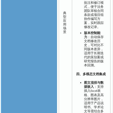
批注和修订模
式，便于法务
团队审核合同
典
条款或项目组
型
协作编写方
应
案，实时跟踪
用
修改记录。
场
景
版本控制能
力
：自动保存
文档修改历
史，可对比不
同版本差异，
适用于长期迭
代的策划案或
研究报告的版
本回溯。
四、
多模态文档集成
图文混排与数
据嵌入
：支持
插入
表
Excel
格、图表及高
分辨率图片，
适用于产品说
明书、学术论
文等需结合多