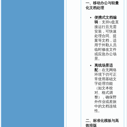
一、
移动办公与轻量
化文档处理
便携式文档编
辑
：支持
盘直
U
接运行且无需
安装，可快速
处理合同、提
案等文档，适
用于外勤人员
临时修改文件
或应急办公场
景。
离线场景适
配
：在无网络
环境下仍可正
常使用基础文
字处理功能
（如文本校
对、格式调
整），确保野
外作业或差旅
中的文档连续
性。
二、
标准化模板与高
效排版