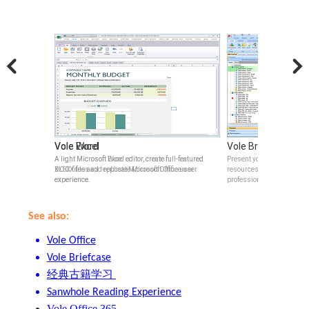
Vole Briefcase
Vole Magic Note
e full-featured
e full-featured
Present your ideas with embed files and online
Each Note is a Word fil
 Office user
Office user
resources, built-in previewer, HTML5-controls and
resources, built-in pre
professional tables.
See also:
Vole Office
Vole Briefcase
经典古籍学习
Sanwhole Reading Experience
Vole Office 365