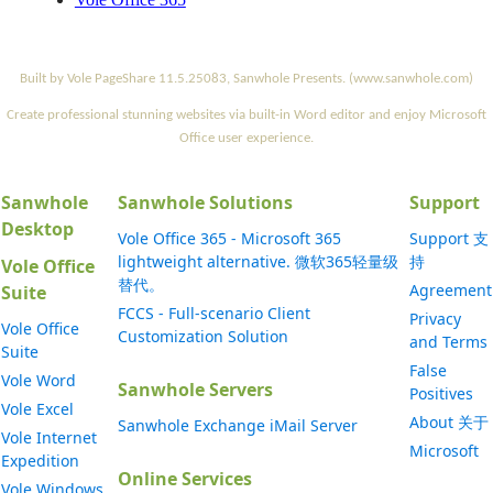
Built by Vole PageShare 11.5.25083, Sanwhole Presents. (www.sanwhole.com)
Create professional stunning websites via built-in Word editor and enjoy Microsoft
Office user experience.
Sanwhole
Sanwhole Solutions
Support
Desktop
Vole Office 365 - Microsoft 365
Support 支
lightweight alternative. 微软365轻量级
持
Vole Office
替代。
Agreement
Suite
FCCS - Full-scenario Client
Privacy
Vole Office
Customization Solution
and Terms
Suite
False
Vole Word
Sanwhole Servers
Positives
Vole Excel
About 关于
Sanwhole Exchange iMail Server
Vole Internet
Microsoft
Expedition
Online Services
Vole Windows