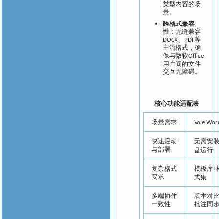
类型内容的场
景。
跨格式兼容
性
：无缝兼容
、
等
DOCX
PDF
主流格式，确
保与微软
Office
用户间的文件
交互无障碍。
核心功能适配表
场景需求
Vole Wor
快速启动
无需安
与部署
盘运行
复杂格式
模板库
+
要求
式集
多端协作
版本对
一致性
批注同